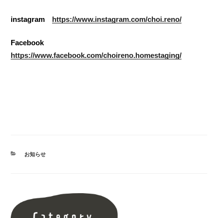
instagram
https://www.instagram.com/choi.reno/
Facebook
https://www.facebook.com/choireno.homestaging/
カ
お知らせ
テ
ゴ
リ
ー