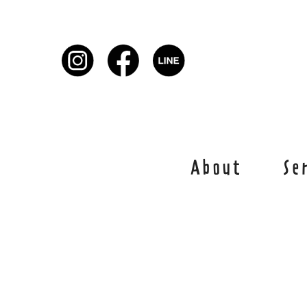
About
Se