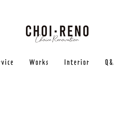
rvice
Works
Interior
Q&