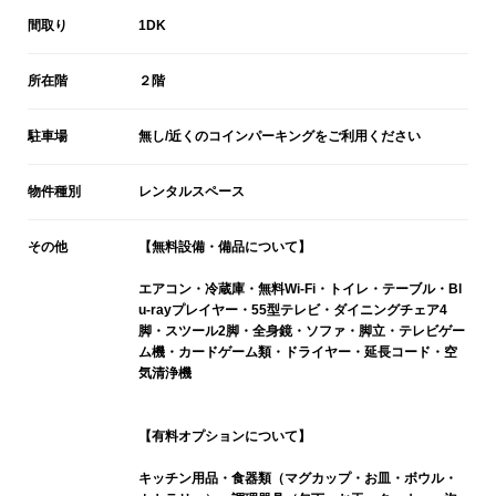
間取り
1DK
所在階
２階
駐車場
無し/近くのコインパーキングをご利用ください
物件種別
レンタルスペース
その他
【無料設備・備品について】
エアコン・冷蔵庫・無料Wi-Fi・トイレ・テーブル・Bl
u-rayプレイヤー・55型テレビ・ダイニングチェア4
脚・スツール2脚・全身鏡・ソファ・脚立・テレビゲー
ム機・カードゲーム類・ドライヤー・延長コード・空
気清浄機
【有料オプションについて】
キッチン用品・食器類（マグカップ・お皿・ボウル・