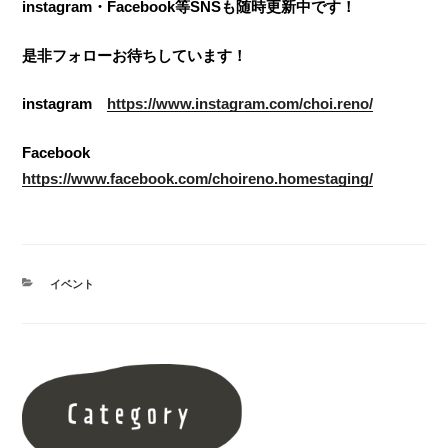
instagram・Facebook等SNSも随時更新中です！
是非フォローお待ちしています！
instagram
https://www.instagram.com/choi.reno/
Facebook
https://www.facebook.com/choireno.homestaging/
カ
イベント
テ
ゴ
リ
ー