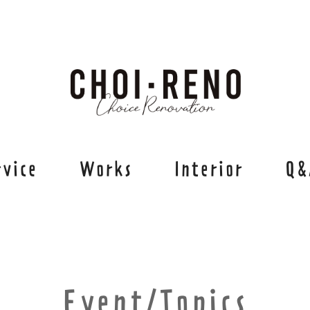
rvice
Works
Interior
Q&
Event/Topics