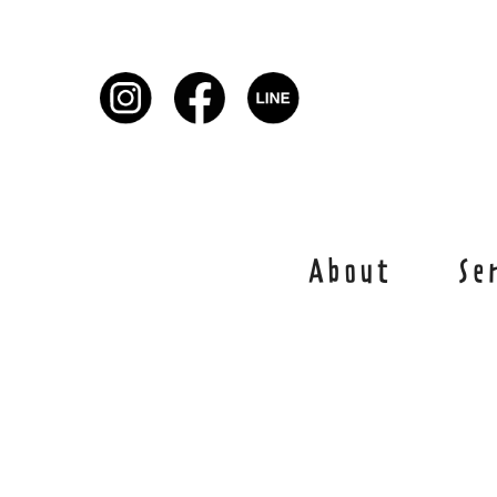
About
Se