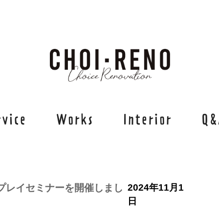
rvice
Works
Interior
Q&
投
プレイセミナーを開催しまし
2024年11月1
稿
日
日: